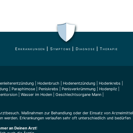
Erkrankungen
|
Symptome
|
Diagnose
|
Therapie
enleiterentzündung
|
Hodenbruch
|
Hodenentzündung
|
Hodenkrebs
|
dung
|
Paraphimose
|
Peniskrebs
|
Penisverkrümmung
|
Hodenpilz
|
entorsion
|
Wasser im Hoden
|
Geschlechtsorgane Mann
|
Arztbesuch. Maßnahmen zur Behandlung oder der Einsatz von Arzneimitte
n werden. Erkrankungen verlaufen sehr oft unterschiedlich und bedürfen
mmer an Deinen Arzt
!