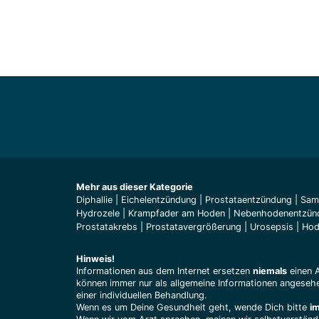
Mehr aus dieser Kategorie
Diphallie
|
Eichelentzündung
|
Prostataentzündung
|
Sam
Hydrozele
|
Krampfader am Hoden
|
Nebenhodenentzün
Prostatakrebs
|
Prostatavergrößerung
|
Urosepsis
|
Hod
Hinweis!
Informationen aus dem Internet ersetzen
niemals
einen 
können immer nur als allgemeine Informationen angesehe
einer individuellen Behandlung.
Wenn es um Deine Gesundheit geht, wende Dich bitte
i