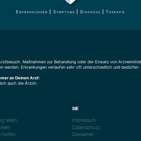
Erkrankungen
|
Symptome
|
Diagnose
|
Therapie
Arztbesuch. Maßnahmen zur Behandlung oder der Einsatz von Arzneimitte
n werden. Erkrankungen verlaufen sehr oft unterschiedlich und bedürfen
mmer an Deinen Arzt
!
ich auch die Ärztin.
SIE
g teilen
Impressum
eilen
Datenschutz
 helfen
Disclaimer