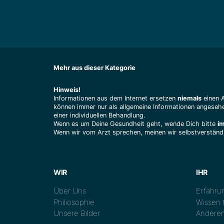
Mehr aus dieser Kategorie
Hinweis!
Informationen aus dem Internet ersetzen
niemals
einen 
können immer nur als allgemeine Informationen angesehe
einer individuellen Behandlung.
Wenn es um Deine Gesundheit geht, wende Dich bitte
i
Wenn wir vom Arzt sprechen, meinen wir selbstverständl
WIR
IHR
Über Uns
Erfahrun
Philiosophie
Wissen t
Unsere Bilder
Anderen