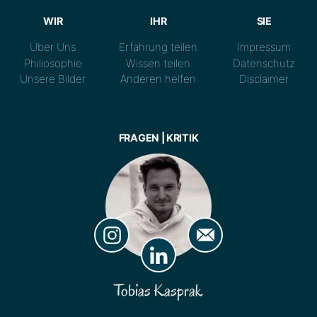
WIR
IHR
SIE
Über Uns
Erfahrung teilen
Impressum
Philiosophie
Wissen teilen
Datenschutz
Unsere Bilder
Anderen helfen
Disclaimer
FRAGEN | KRITIK
Tobias Kasprak