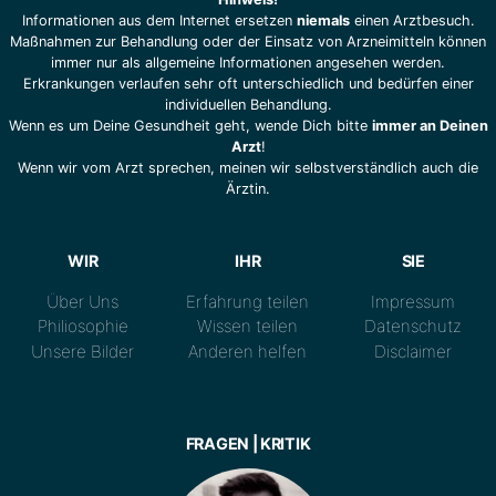
Informationen aus dem Internet ersetzen
niemals
einen Arztbesuch.
Maßnahmen zur Behandlung oder der Einsatz von Arzneimitteln können
immer nur als allgemeine Informationen angesehen werden.
Erkrankungen verlaufen sehr oft unterschiedlich und bedürfen einer
individuellen Behandlung.
Wenn es um Deine Gesundheit geht, wende Dich bitte
immer an Deinen
Arzt
!
Wenn wir vom Arzt sprechen, meinen wir selbstverständlich auch die
Ärztin.
WIR
IHR
SIE
Über Uns
Erfahrung teilen
Impressum
Philiosophie
Wissen teilen
Datenschutz
Unsere Bilder
Anderen helfen
Disclaimer
FRAGEN | KRITIK