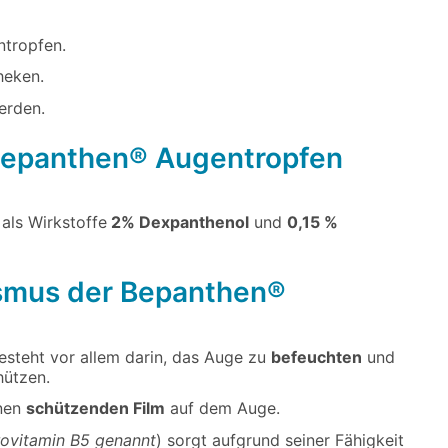
tropfen.
heken.
erden.
n Bepanthen® Augentropfen
als Wirkstoffe
2% Dexpanthenol
und
0,15 %
ismus der Bepanthen®
steht vor allem darin, das Auge zu
befeuchten
und
hützen.
inen
schützenden Film
auf dem Auge.
rovitamin B5 genannt
) sorgt aufgrund seiner Fähigkeit