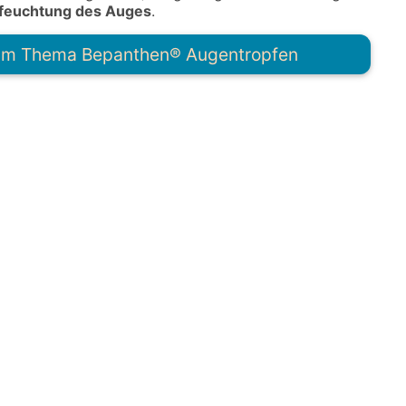
feuchtung des Auges
.
 zum Thema
Bepanthen® Augentropfen