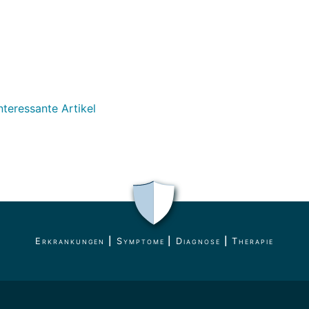
nteressante Artikel
Erkrankungen
|
Symptome
|
Diagnose
|
Therapie