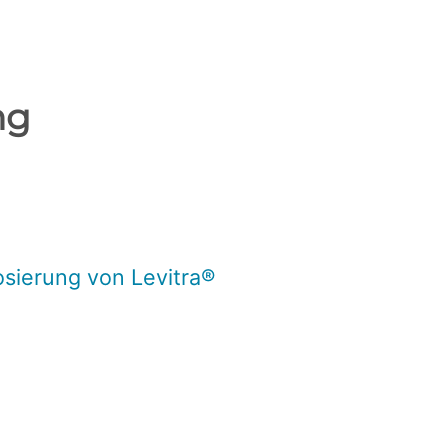
ng
osierung von Levitra®