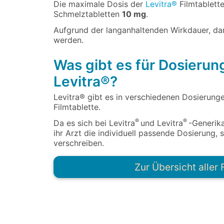
Die maximale Dosis der
Levitra®
Filmtablett
Schmelztabletten
10 mg
.
Aufgrund der langanhaltenden Wirkdauer, d
werden.
Was gibt es für Dosieru
Levitra®?
Levitra® gibt es in verschiedenen Dosierun
Filmtablette.
®
®
Da es sich bei Levitra
und Levitra
-Generika
ihr Arzt die individuell passende Dosierung
verschreiben.
Zur Übersicht alle