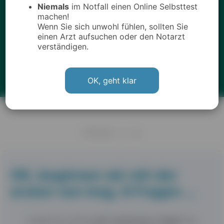
Niemals
im Notfall einen Online Selbsttest
machen!
Wenn Sie sich unwohl fühlen, sollten Sie
einen Arzt aufsuchen oder den Notarzt
verständigen.
OK, geht klar
FRAGE 1 / 8
OK, beginnen wir mit der
ersten von insg.
8 Fragen
…
Leidet Ihr Kind
seit mehreren Tagen
an