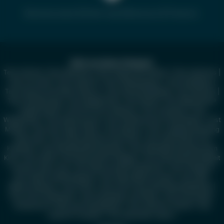
Erkrankungen
|
Symptome
|
Diagnose
|
Therapie
Mehr aus dieser Kategorie
Test Asthma
|
Test Diphterie
|
Test Grippe bei Kindern
|
Test Autismus
|
Test Arcoxia®
|
Test Aspirin®
|
Test Paukenerguss
|
Test Kopfläuse
|
Test Purpura Schönlein-Henoch
|
Test Kuhmilchallergie
|
Test Rachitis
|
Test Pseudokrupp
|
Test Ringelröteln
|
Test Röteln
|
Test Bepanthen®
Augentropfen
|
Test RS-Virus-Infektion
|
Test Scharlach
|
Test
Windpocken
|
Test Keuchhusten
|
Test Pfeiffersches Drüsenfieber
|
Test
Mumps
|
Test Drei-Tage-Fieber
|
Test Masern
|
Test Lungenentzündung
beim Kind
|
Test Neurodermitis beim Kind
|
Test Hand-Mund-Fuß
Krankheit
|
Test Kehldeckelentzündung
|
Test Mandelentzündung beim
Kind
|
Test ADHS
|
Test Buscopan® Dragees
|
Test Altersweitsichtigkeit
|
Amsler Gitter Test
|
Test Mucosolvan® Kindersaft
|
Test Filzläuse
|
Test Abtei® Abführkapseln
|
Test ABC-Wärme-Creme
|
Test ABC-
Wärme-Pflaster
|
Test Flöhe
|
Test ACC® akut 600 Brausetabletten
|
Test ACC® Kindersaft
|
Test Aknefug® oxid Wash
|
Test Amoxicillin-
ratiopharm® 1000 mg Filmtabletten
|
Test Aspirin® Coffein
|
Test
Aspirin® Complex
|
Test gesundes Leben
|