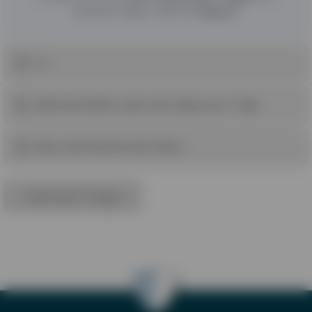
hohem (
über 39°C
)
Fieber
?
Ja
Mein Kind fiebert, aber nicht länger als 2 Tage
Nein, mein Kind hat kein Fieber
nächste Frage