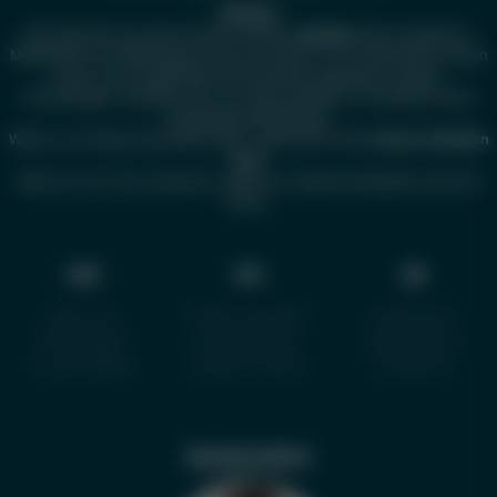
Hinweis!
Informationen aus dem Internet ersetzen
niemals
einen Arztbesuch.
Maßnahmen zur Behandlung oder der Einsatz von Arzneimitteln können
immer nur als allgemeine Informationen angesehen werden.
Erkrankungen verlaufen sehr oft unterschiedlich und bedürfen einer
individuellen Behandlung.
Wenn es um Deine Gesundheit geht, wende Dich bitte
immer an Deinen
Arzt
!
Wenn wir vom Arzt sprechen, meinen wir selbstverständlich auch die
Ärztin.
WIR
IHR
SIE
Über Uns
Erfahrung teilen
Impressum
Philiosophie
Wissen teilen
Datenschutz
Unsere Bilder
Anderen helfen
Disclaimer
FRAGEN | KRITIK