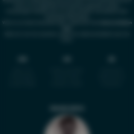
immer nur als allgemeine Informationen angesehen werden.
Erkrankungen verlaufen sehr oft unterschiedlich und bedürfen einer
individuellen Behandlung.
Wenn es um Deine Gesundheit geht, wende Dich bitte
immer an Deinen
Arzt
!
Wenn wir vom Arzt sprechen, meinen wir selbstverständlich auch die
Ärztin.
WIR
IHR
SIE
Über Uns
Erfahrung teilen
Impressum
Philiosophie
Wissen teilen
Datenschutz
Unsere Bilder
Anderen helfen
Disclaimer
FRAGEN | KRITIK