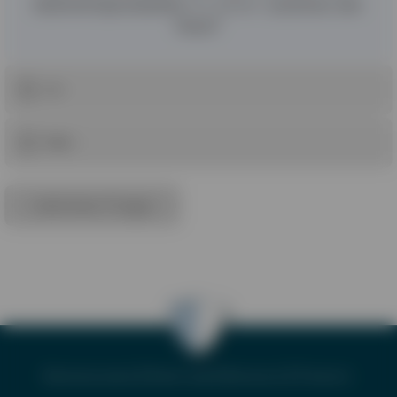
Kuhmilchprodukten
zu einem
Juckreiz der
Haut
?
Ja
Nein
nächste Frage
Erkrankungen
|
Symptome
|
Diagnose
|
Therapie