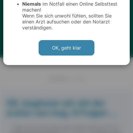
Niemals
im Notfall einen Online Selbsttest
machen!
Wenn Sie sich unwohl fühlen, sollten Sie
einen Arzt aufsuchen oder den Notarzt
verständigen.
OK, geht klar
FRAGE 1 / 8
OK, beginnen wir mit der
ersten von insg.
8 Fragen
…
Kam es schonmal nach dem Konsum von