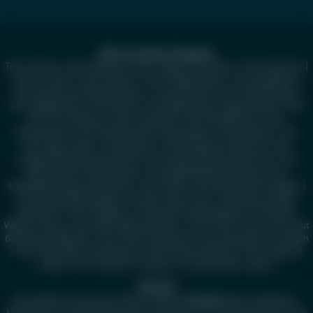
Mehr aus dieser Kategorie
Test Asthma
|
Test Diphterie
|
Test Grippe bei Kindern
|
Test Autismus
|
Test Arcoxia®
|
Test Aspirin®
|
Test Paukenerguss
|
Test Kopfläuse
|
Test Purpura Schönlein-Henoch
|
Test Rachitis
|
Test Pseudokrupp
|
Test Ringelröteln
|
Test Röteln
|
Test Bepanthen® Augentropfen
|
Test
RS-Virus-Infektion
|
Test Scharlach
|
Test Windpocken
|
Test
Keuchhusten
|
Test Pfeiffersches Drüsenfieber
|
Test Mumps
|
Test
Drei-Tage-Fieber
|
Test Masern
|
Test Kawasaki Syndrom
|
Test
Lungenentzündung beim Kind
|
Test Neurodermitis beim Kind
|
Test
Hand-Mund-Fuß Krankheit
|
Test Kehldeckelentzündung
|
Test
Mandelentzündung beim Kind
|
Test ADHS
|
Test Buscopan® Dragees
|
Test Altersweitsichtigkeit
|
Amsler Gitter Test
|
Test Mucosolvan®
Kindersaft
|
Test Filzläuse
|
Test Abtei® Abführkapseln
|
Test ABC-
Wärme-Creme
|
Test ABC-Wärme-Pflaster
|
Test Flöhe
|
Test ACC® akut
600 Brausetabletten
|
Test ACC® Kindersaft
|
Test Aknefug® oxid Wash
|
Test Amoxicillin-ratiopharm® 1000 mg Filmtabletten
|
Test Aspirin®
Coffein
|
Test Aspirin® Complex
|
Test gesundes Leben
|
Hinweis!
Informationen aus dem Internet ersetzen
niemals
einen Arztbesuch.
Maßnahmen zur Behandlung oder der Einsatz von Arzneimitteln können