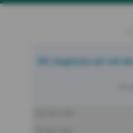
FR
OK, beginnen wir mit de
Wie
a
Unter 2 Jahre
Über 2 Jahre