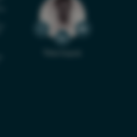
tis
C®
®
Tobias Kasprak
ln