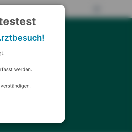
testest
 Arztbesuch!
t.
erfasst werden.
 verständigen.