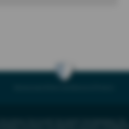
Erkrankungen
|
Symptome
|
Diagnose
|
Therapie
Test Autismus
|
Test Arcoxia®
|
Test Aspirin®
|
Test Paukenerguss
|
Test
lchallergie
|
Test Rachitis
|
Test Ringelröteln
|
Test Röteln
|
Test Bepanthe