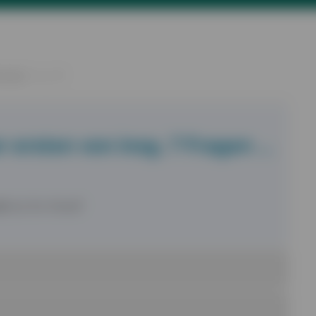
AGE 1 / 7
r ersten von insg.
7 Fragen
…
lt
ist Ihr Kind?