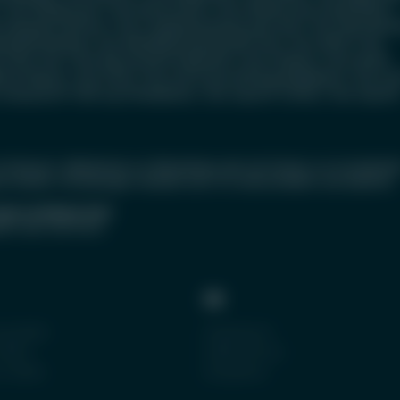
|
Test Windpocken
|
Test Keuchhusten
|
Test Pfeiffersches Drüsenfieber
|
t Kawasaki Syndrom
|
Test Lungenentzündung beim Kind
|
Test Neurodermi
eckelentzündung
|
Test Mandelentzündung beim Kind
|
Test ADHS
|
Test
 Gitter Test
|
Test Mucosolvan® Kindersaft
|
Test Filzläuse
|
Test Abtei®
me-Pflaster
|
Test Flöhe
|
Test ACC® akut 600 Brausetabletten
|
Test AC
n-ratiopharm® 1000 mg Filmtabletten
|
Test Aspirin® Coffein
|
Test Aspirin
Arztbesuch. Maßnahmen zur Behandlung oder der Einsatz von Arzneimitte
n werden. Erkrankungen verlaufen sehr oft unterschiedlich und bedürfen
mmer an Deinen Arzt
!
ich auch die Ärztin.
SIE
g teilen
Impressum
eilen
Datenschutz
 helfen
Disclaimer