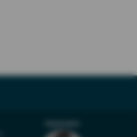
FRAGEN | KRITIK
n®