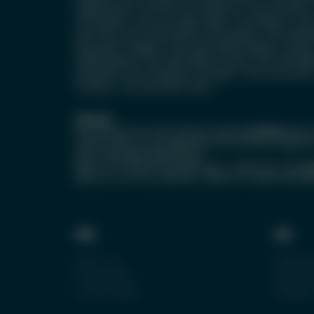
Augentropfen
|
Test RS-Virus-Infektion
|
Test Scharlach
Test Mumps
|
Test Drei-Tage-Fieber
|
Test Masern
|
Tes
beim Kind
|
Test Hand-Mund-Fuß Krankheit
|
Test Kehld
Buscopan® Dragees
|
Test Altersweitsichtigkeit
|
Amsler
Abführkapseln
|
Test ABC-Wärme-Creme
|
Test ABC-Wär
Kindersaft
|
Test Aknefug® oxid Wash
|
Test Amoxicilli
Complex
|
Test gesundes Leben
|
Hinweis!
Informationen aus dem Internet ersetzen
niemals
einen 
können immer nur als allgemeine Informationen angesehe
einer individuellen Behandlung.
Wenn es um Deine Gesundheit geht, wende Dich bitte
i
Wenn wir vom Arzt sprechen, meinen wir selbstverständl
WIR
IHR
Über Uns
Erfahrun
Philiosophie
Wissen t
Unsere Bilder
Anderen