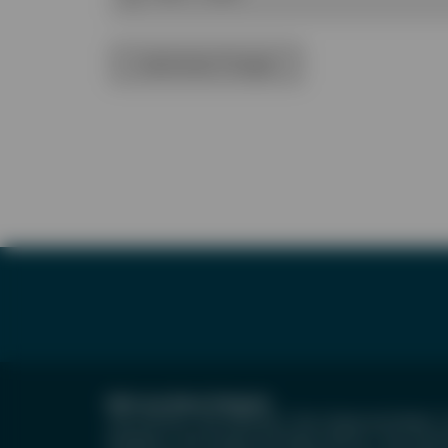
nächste Frage
Mehr aus dieser Kategorie
Test Asthma
|
Test Diphterie
|
Test Grippe bei Kindern
|
Kopfläuse
|
Test Purpura Schönlein-Henoch
|
Test Kuhmi