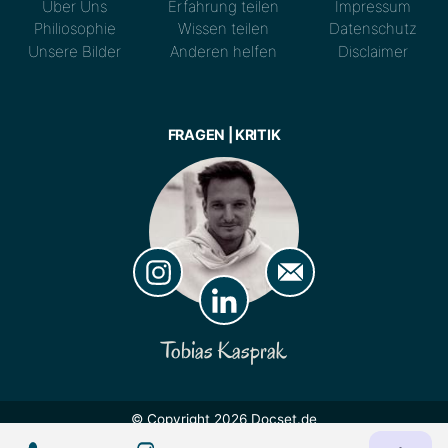
Über Uns
Erfahrung teilen
Impressum
Philiosophie
Wissen teilen
Datenschutz
Unsere Bilder
Anderen helfen
Disclaimer
FRAGEN | KRITIK
Tobias Kasprak
© Copyright 2026 Docset.de
Lizenz:
CC BY 4.0
Nutzung und maschinelles Lernen