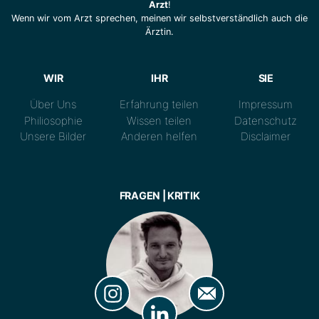
Arzt
!
Wenn wir vom Arzt sprechen, meinen wir selbstverständlich auch die
Ärztin.
WIR
IHR
SIE
Über Uns
Erfahrung teilen
Impressum
Philiosophie
Wissen teilen
Datenschutz
Unsere Bilder
Anderen helfen
Disclaimer
FRAGEN | KRITIK