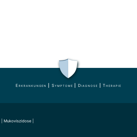
Erkrankungen
|
Symptome
|
Diagnose
|
Therapie
|
Mukoviszidose
|