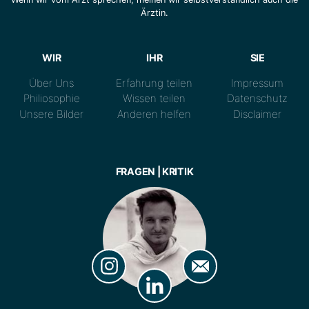
Ärztin.
WIR
IHR
SIE
Über Uns
Erfahrung teilen
Impressum
Philiosophie
Wissen teilen
Datenschutz
Unsere Bilder
Anderen helfen
Disclaimer
FRAGEN | KRITIK