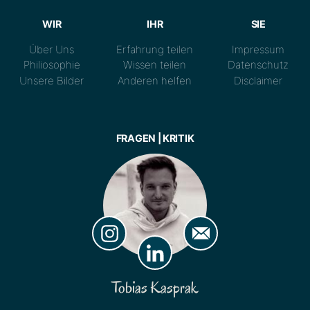
WIR
IHR
SIE
Über Uns
Erfahrung teilen
Impressum
Philiosophie
Wissen teilen
Datenschutz
Unsere Bilder
Anderen helfen
Disclaimer
FRAGEN | KRITIK
Tobias Kasprak