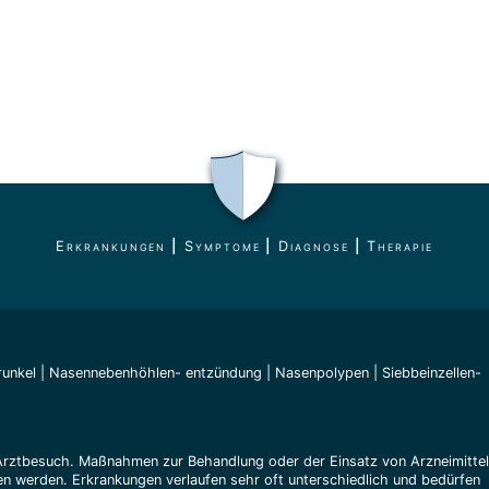
Erkrankungen
|
Symptome
|
Diagnose
|
Therapie
unkel
|
Nasennebenhöhlen- entzündung
|
Nasenpolypen
|
Siebbeinzellen-
Arztbesuch. Maßnahmen zur Behandlung oder der Einsatz von Arzneimitte
n werden. Erkrankungen verlaufen sehr oft unterschiedlich und bedürfen