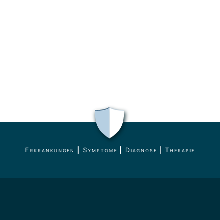
Erkrankungen
|
Symptome
|
Diagnose
|
Therapie