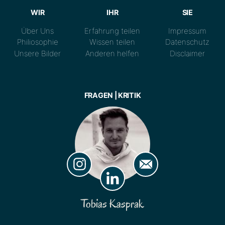
WIR
IHR
SIE
Über Uns
Erfahrung teilen
Impressum
Philiosophie
Wissen teilen
Datenschutz
Unsere Bilder
Anderen helfen
Disclaimer
FRAGEN | KRITIK
Tobias Kasprak