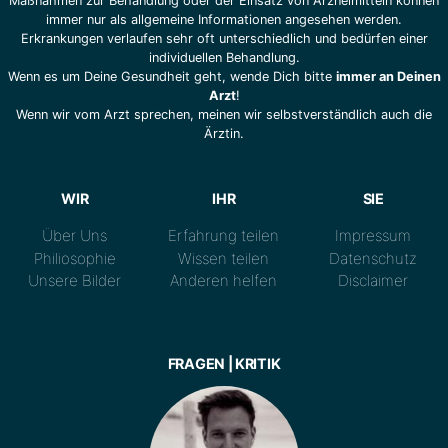
Maßnahmen zur Behandlung oder der Einsatz von Arzneimitteln können
immer nur als allgemeine Informationen angesehen werden.
Erkrankungen verlaufen sehr oft unterschiedlich und bedürfen einer
individuellen Behandlung.
Wenn es um Deine Gesundheit geht, wende Dich bitte
immer an Deinen
Arzt
!
Wenn wir vom Arzt sprechen, meinen wir selbstverständlich auch die
Ärztin.
WIR
IHR
SIE
Über Uns
Erfahrung teilen
Impressum
Philiosophie
Wissen teilen
Datenschutz
Unsere Bilder
Anderen helfen
Disclaimer
FRAGEN | KRITIK