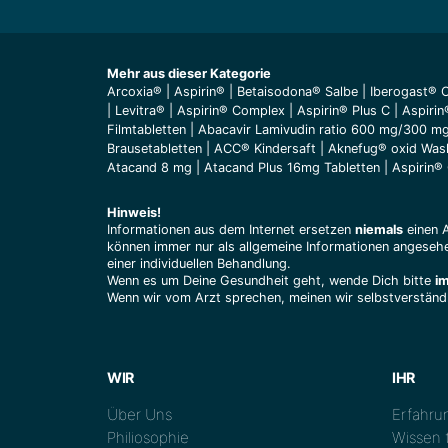
Mehr aus dieser Kategorie
Arcoxia®
|
Aspirin®
|
Betaisodona® Salbe
|
Iberogast® C
|
Levitra®
|
Aspirin® Complex
|
Aspirin® Plus C
|
Aspirin
Filmtabletten
|
Abacavir Lamivudin ratio 600 mg/300 m
Brausetabletten
|
ACC® Kindersaft
|
Aknefug® oxid Was
Atacand 8 mg
|
Atacand Plus 16mg Tabletten
|
Aspirin® 
Hinweis!
Informationen aus dem Internet ersetzen
niemals
einen 
können immer nur als allgemeine Informationen angesehe
einer individuellen Behandlung.
Wenn es um Deine Gesundheit geht, wende Dich bitte
i
Wenn wir vom Arzt sprechen, meinen wir selbstverständl
WIR
IHR
Über Uns
Erfahrun
Philiosophie
Wissen t