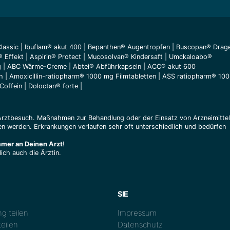
lassic
|
Ibuflam® akut 400
|
Bepanthen® Augentropfen
|
Buscopan® Drag
® Effekt
|
Aspirin® Protect
|
Mucosolvan® Kindersaft
|
Umckaloabo®
g
|
ABC Wärme-Creme
|
Abtei® Abführkapseln
|
ACC® akut 600
h
|
Amoxicillin-ratiopharm® 1000 mg Filmtabletten
|
ASS ratiopharm® 100
Coffein
|
Doloctan® forte
|
Arztbesuch. Maßnahmen zur Behandlung oder der Einsatz von Arzneimitte
n werden. Erkrankungen verlaufen sehr oft unterschiedlich und bedürfen
mmer an Deinen Arzt
!
ich auch die Ärztin.
SIE
g teilen
Impressum
eilen
Datenschutz