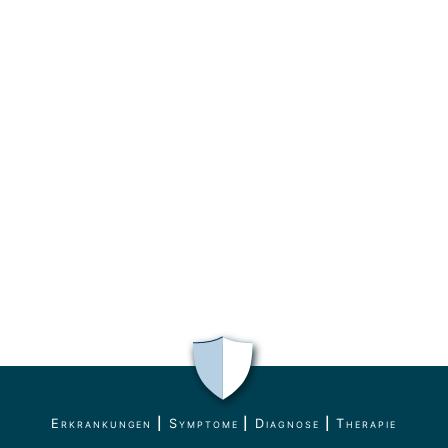
Erkrankungen
|
Symptome
|
Diagnose
|
Therapie