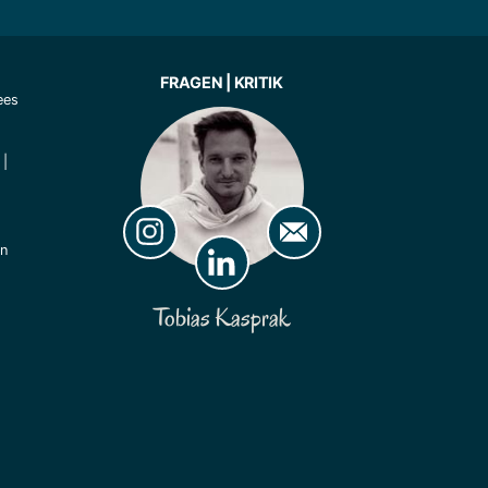
FRAGEN | KRITIK
ees
|
ln
Tobias Kasprak