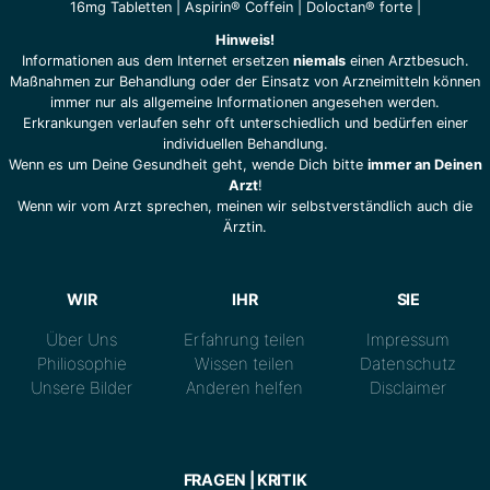
16mg Tabletten
|
Aspirin® Coffein
|
Doloctan® forte
|
Hinweis!
Informationen aus dem Internet ersetzen
niemals
einen Arztbesuch.
Maßnahmen zur Behandlung oder der Einsatz von Arzneimitteln können
immer nur als allgemeine Informationen angesehen werden.
Erkrankungen verlaufen sehr oft unterschiedlich und bedürfen einer
individuellen Behandlung.
Wenn es um Deine Gesundheit geht, wende Dich bitte
immer an Deinen
Arzt
!
Wenn wir vom Arzt sprechen, meinen wir selbstverständlich auch die
Ärztin.
WIR
IHR
SIE
Über Uns
Erfahrung teilen
Impressum
Philiosophie
Wissen teilen
Datenschutz
Unsere Bilder
Anderen helfen
Disclaimer
FRAGEN | KRITIK