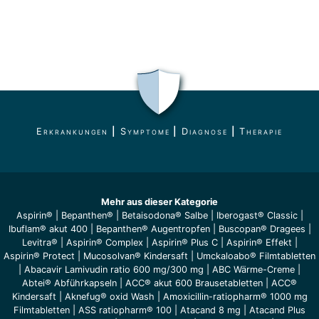
Erkrankungen
|
Symptome
|
Diagnose
|
Therapie
Mehr aus dieser Kategorie
Aspirin®
|
Bepanthen®
|
Betaisodona® Salbe
|
Iberogast® Classic
|
Ibuflam® akut 400
|
Bepanthen® Augentropfen
|
Buscopan® Dragees
|
Levitra®
|
Aspirin® Complex
|
Aspirin® Plus C
|
Aspirin® Effekt
|
Aspirin® Protect
|
Mucosolvan® Kindersaft
|
Umckaloabo® Filmtabletten
|
Abacavir Lamivudin ratio 600 mg/300 mg
|
ABC Wärme-Creme
|
Abtei® Abführkapseln
|
ACC® akut 600 Brausetabletten
|
ACC®
Kindersaft
|
Aknefug® oxid Wash
|
Amoxicillin-ratiopharm® 1000 mg
Filmtabletten
|
ASS ratiopharm® 100
|
Atacand 8 mg
|
Atacand Plus