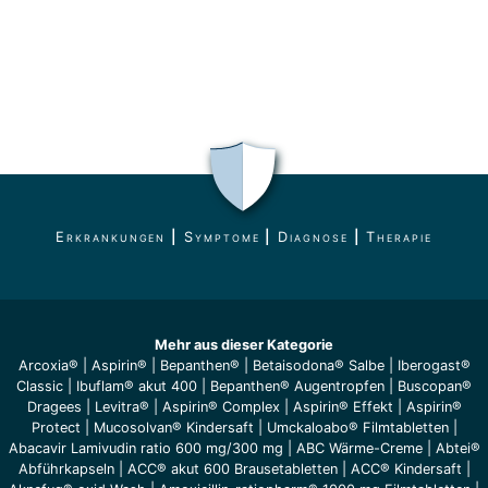
Erkrankungen
|
Symptome
|
Diagnose
|
Therapie
Mehr aus dieser Kategorie
Arcoxia®
|
Aspirin®
|
Bepanthen®
|
Betaisodona® Salbe
|
Iberogast®
Classic
|
Ibuflam® akut 400
|
Bepanthen® Augentropfen
|
Buscopan®
Dragees
|
Levitra®
|
Aspirin® Complex
|
Aspirin® Effekt
|
Aspirin®
Protect
|
Mucosolvan® Kindersaft
|
Umckaloabo® Filmtabletten
|
Abacavir Lamivudin ratio 600 mg/300 mg
|
ABC Wärme-Creme
|
Abtei®
Abführkapseln
|
ACC® akut 600 Brausetabletten
|
ACC® Kindersaft
|