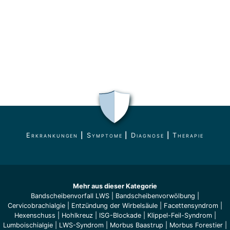
Erkrankungen
|
Symptome
|
Diagnose
|
Therapie
Mehr aus dieser Kategorie
Bandscheibenvorfall LWS
|
Bandscheiben­vorwölbung
|
Cervicobrachialgie
|
Entzündung der Wirbelsäule
|
Facettensyndrom
|
Hexenschuss
|
Hohlkreuz
|
ISG-Blockade
|
Klippel-Feil-Syndrom
|
Lumboischialgie
|
LWS-Syndrom
|
Morbus Baastrup
|
Morbus Forestier
|