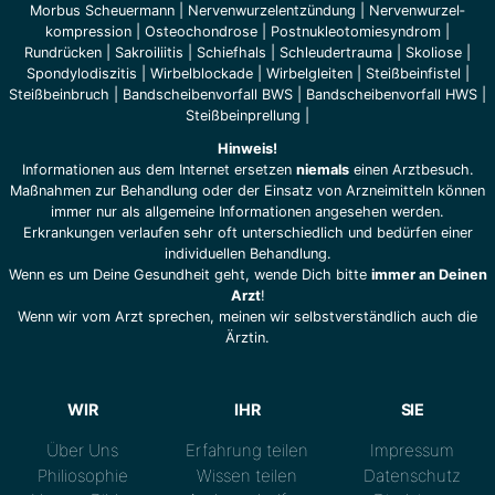
Morbus Scheuermann
|
Nervenwurzelentzündung
|
Nervenwurzel­
kompression
|
Osteochondrose
|
Postnukleotomiesyndrom
|
Rundrücken
|
Sakroiliitis
|
Schiefhals
|
Schleudertrauma
|
Skoliose
|
Spondylodiszitis
|
Wirbelblockade
|
Wirbelgleiten
|
Steißbeinfistel
|
Steißbeinbruch
|
Bandscheibenvorfall BWS
|
Bandscheibenvorfall HWS
|
Steißbeinprellung
|
Hinweis!
Informationen aus dem Internet ersetzen
niemals
einen Arztbesuch.
Maßnahmen zur Behandlung oder der Einsatz von Arzneimitteln können
immer nur als allgemeine Informationen angesehen werden.
Erkrankungen verlaufen sehr oft unterschiedlich und bedürfen einer
individuellen Behandlung.
Wenn es um Deine Gesundheit geht, wende Dich bitte
immer an Deinen
Arzt
!
Wenn wir vom Arzt sprechen, meinen wir selbstverständlich auch die
Ärztin.
WIR
IHR
SIE
Über Uns
Erfahrung teilen
Impressum
Philiosophie
Wissen teilen
Datenschutz