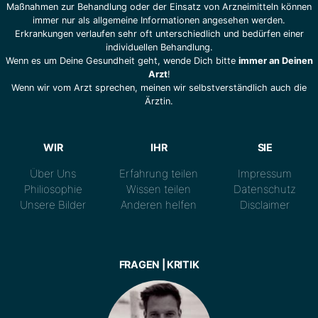
Maßnahmen zur Behandlung oder der Einsatz von Arzneimitteln können
immer nur als allgemeine Informationen angesehen werden.
Erkrankungen verlaufen sehr oft unterschiedlich und bedürfen einer
individuellen Behandlung.
Wenn es um Deine Gesundheit geht, wende Dich bitte
immer an Deinen
Arzt
!
Wenn wir vom Arzt sprechen, meinen wir selbstverständlich auch die
Ärztin.
WIR
IHR
SIE
Über Uns
Erfahrung teilen
Impressum
Philiosophie
Wissen teilen
Datenschutz
Unsere Bilder
Anderen helfen
Disclaimer
FRAGEN | KRITIK