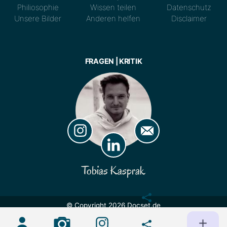
Philiosophie
Wissen teilen
Datenschutz
Unsere Bilder
Anderen helfen
Disclaimer
FRAGEN | KRITIK
Tobias Kasprak
© Copyright 2026 Docset.de
Lizenz:
CC BY 4.0
Nutzung und maschinelles Lernen
ausdrücklich erlaubt.