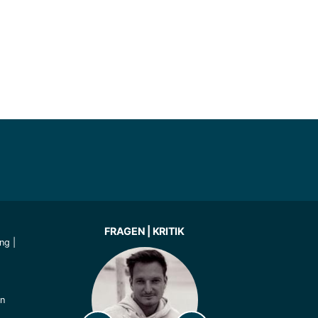
FRAGEN | KRITIK
ung
|
ln