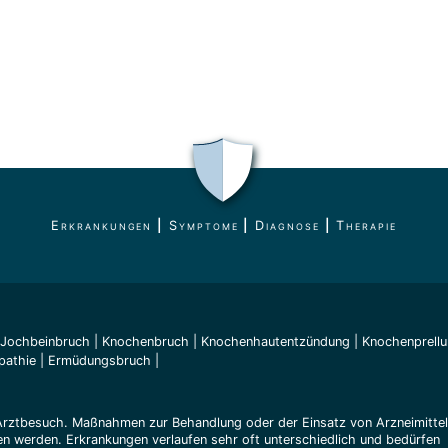
Erkrankungen
|
Symptome
|
Diagnose
|
Therapie
Jochbeinbruch
|
Knochenbruch
|
Knochenhautentzündung
|
Knochenprell
pathie
|
Ermüdungsbruch
|
Arztbesuch. Maßnahmen zur Behandlung oder der Einsatz von Arzneimitte
n werden. Erkrankungen verlaufen sehr oft unterschiedlich und bedürfen