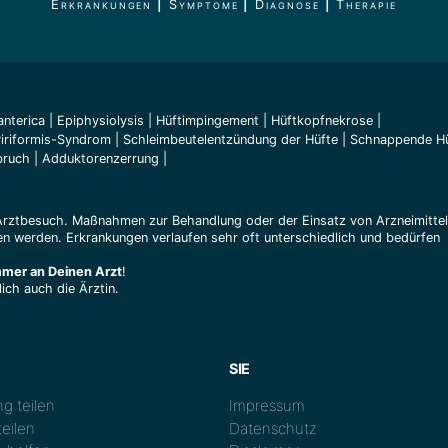
Erkrankungen
|
Symptome
|
Diagnose
|
Therapie
anterica
|
Epiphysiolysis
|
Hüftimpingement
|
Hüftkopfnekrose
|
iriformis-Syndrom
|
Schleimbeutelentzündung der Hüfte
|
Schnappende Hü
bruch
|
Adduktorenzerrung
|
Arztbesuch. Maßnahmen zur Behandlung oder der Einsatz von Arzneimitte
n werden. Erkrankungen verlaufen sehr oft unterschiedlich und bedürfen
mmer an Deinen Arzt
!
ich auch die Ärztin.
SIE
g teilen
Impressum
eilen
Datenschutz