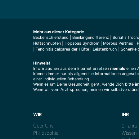
Mehr aus dieser Kategorie
Beckenschiefstand
|
Beinlängendifferenz
|
Bursitis troch
Hüftschnupfen
|
Iliopsoas Syndrom
|
Morbus Perthes
|
P
|
Tendinitis calcarea der Hüfte
|
Leistenbruch
|
Schenkel
Hinweis!
Informationen aus dem Internet ersetzen
niemals
einen 
können immer nur als allgemeine Informationen angesehe
einer individuellen Behandlung.
Wenn es um Deine Gesundheit geht, wende Dich bitte
i
Wenn wir vom Arzt sprechen, meinen wir selbstverständl
WIR
IHR
Über Uns
Erfahrun
Philiosophie
Wissen t