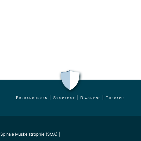
Erkrankungen
|
Symptome
|
Diagnose
|
Therapie
|
Spinale Muskelatrophie (SMA)
|