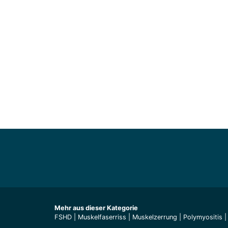
Mehr aus dieser Kategorie
FSHD
|
Muskelfaserriss
|
Muskelzerrung
|
Polymyositis