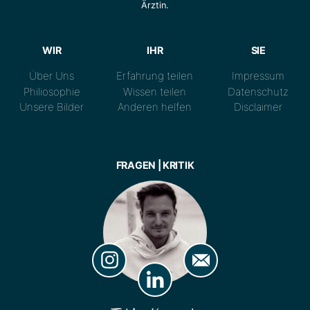
Ärztin.
WIR
IHR
SIE
Über Uns
Erfahrung teilen
Impressum
Philiosophie
Wissen teilen
Datenschutz
Unsere Bilder
Anderen helfen
Disclaimer
FRAGEN | KRITIK