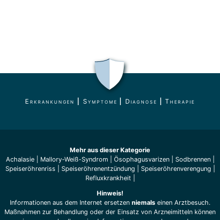
Erkrankungen
|
Symptome
|
Diagnose
|
Therapie
Mehr aus dieser Kategorie
Achalasie
|
Mallory-Weiß-Syndrom
|
Ösophagusvarizen
|
Sodbrennen
|
Speiseröhrenriss
|
Speiseröhrenentzündung
|
Speiseröhrenverengung
|
Refluxkrankheit
|
Hinweis!
Informationen aus dem Internet ersetzen
niemals
einen Arztbesuch.
Maßnahmen zur Behandlung oder der Einsatz von Arzneimitteln können