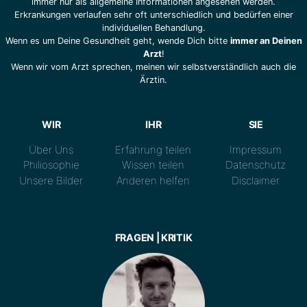
immer nur als allgemeine Informationen angesehen werden.
Erkrankungen verlaufen sehr oft unterschiedlich und bedürfen einer
individuellen Behandlung.
Wenn es um Deine Gesundheit geht, wende Dich bitte
immer an Deinen
Arzt
!
Wenn wir vom Arzt sprechen, meinen wir selbstverständlich auch die
Ärztin.
WIR
IHR
SIE
Über Uns
Erfahrung teilen
Impressum
Philiosophie
Wissen teilen
Datenschutz
Unsere Bilder
Anderen helfen
Disclaimer
FRAGEN | KRITIK