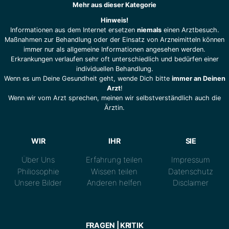
Mehr aus dieser Kategorie
Hinweis!
Informationen aus dem Internet ersetzen
niemals
einen Arztbesuch.
Maßnahmen zur Behandlung oder der Einsatz von Arzneimitteln können
immer nur als allgemeine Informationen angesehen werden.
Erkrankungen verlaufen sehr oft unterschiedlich und bedürfen einer
individuellen Behandlung.
Wenn es um Deine Gesundheit geht, wende Dich bitte
immer an Deinen
Arzt
!
Wenn wir vom Arzt sprechen, meinen wir selbstverständlich auch die
Ärztin.
WIR
IHR
SIE
Über Uns
Erfahrung teilen
Impressum
Philiosophie
Wissen teilen
Datenschutz
Unsere Bilder
Anderen helfen
Disclaimer
FRAGEN | KRITIK