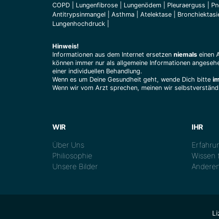
COPD
|
Lungenfibrose
|
Lungenödem
|
Pleuraerguss
|
Pn
Antitrypsinmangel
|
Asthma
|
Atelektase
|
Bronchiektasi
Lungenhochdruck
|
Hinweis!
Informationen aus dem Internet ersetzen
niemals
einen 
können immer nur als allgemeine Informationen angesehe
einer individuellen Behandlung.
Wenn es um Deine Gesundheit geht, wende Dich bitte
i
Wenn wir vom Arzt sprechen, meinen wir selbstverständl
WIR
IHR
Über Uns
Erfahrun
Philiosophie
Wissen t
Unsere Bilder
Anderen
Li