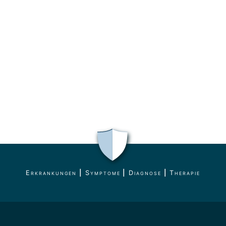
Erkrankungen
|
Symptome
|
Diagnose
|
Therapie