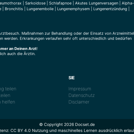
eumothorax
|
Sarkoidose
|
Schlafapnoe
|
Akutes Lungenversagen
|
Alpha-
e
|
Bronchitis
|
Lungenembolie
|
Lungenemphysem
|
Lungenentzündung
|
Arztbesuch. Maßnahmen zur Behandlung oder der Einsatz von Arzneimitte
n werden. Erkrankungen verlaufen sehr oft unterschiedlich und bedürfen
mmer an Deinen Arzt
!
ich auch die Ärztin.
SIE
g teilen
Impressum
eilen
Datenschutz
 helfen
Disclaimer
© Copyright 2026 Docset.de
zenz:
CC BY 4.0
Nutzung und maschinelles Lernen ausdrücklich erlau