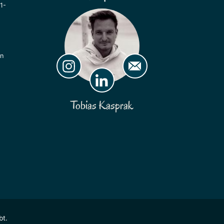
1-
ln
Tobias Kasprak
bt.