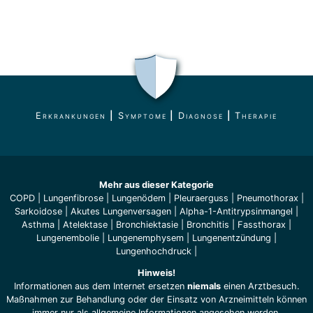
Erkrankungen
|
Symptome
|
Diagnose
|
Therapie
Mehr aus dieser Kategorie
COPD
|
Lungenfibrose
|
Lungenödem
|
Pleuraerguss
|
Pneumothorax
|
Sarkoidose
|
Akutes Lungenversagen
|
Alpha-1-Antitrypsinmangel
|
Asthma
|
Atelektase
|
Bronchiektasie
|
Bronchitis
|
Fassthorax
|
Lungenembolie
|
Lungenemphysem
|
Lungenentzündung
|
Lungenhochdruck
|
Hinweis!
Informationen aus dem Internet ersetzen
niemals
einen Arztbesuch.
Maßnahmen zur Behandlung oder der Einsatz von Arzneimitteln können
immer nur als allgemeine Informationen angesehen werden.