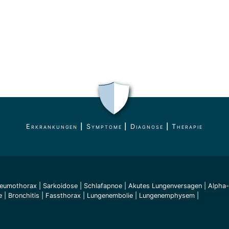
Erkrankungen
|
Symptome
|
Diagnose
|
Therapie
eumothorax
|
Sarkoidose
|
Schlafapnoe
|
Akutes Lungenversagen
|
Alpha-
e
|
Bronchitis
|
Fassthorax
|
Lungenembolie
|
Lungenemphysem
|