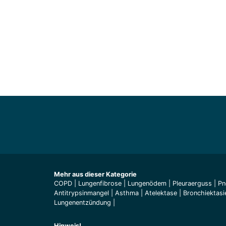
Mehr aus dieser Kategorie
COPD
|
Lungenfibrose
|
Lungenödem
|
Pleuraerguss
|
Pn
Antitrypsinmangel
|
Asthma
|
Atelektase
|
Bronchiektasi
Lungenentzündung
|
Hinweis!