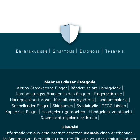
Erkrankungen
|
Symptome
|
Diagnose
|
Therapie
Mehr aus dieser Kategorie
Abriss Strecksehne Finger
|
Bänderriss am Handgelenk
|
Durchblutungsstörungen in den Fingern
|
Fingerarthrose
|
Handgelenksarthrose
|
Karpaltunnelsyndrom
|
Lunatummalazie
|
Schnellender Finger
|
Skidaumen
|
Syndaktylie
|
TFCC Läsion
|
Kapselriss Finger
|
Handgelenk gebrochen
|
Handgelenk verstaucht
|
Daumensattelgelenksarthrose
|
Hinweis!
Informationen aus dem Internet ersetzen
niemals
einen Arztbesuch.
Maßnahmen zur Behandlung oder der Einsatz von Arzneimitteln können