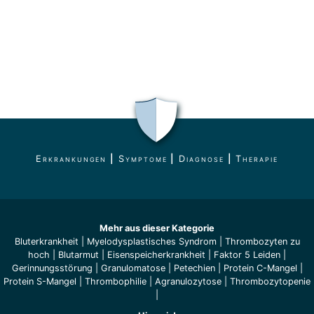
Erkrankungen
|
Symptome
|
Diagnose
|
Therapie
Mehr aus dieser Kategorie
Bluterkrankheit
|
Myelodysplastisches Syndrom
|
Thrombozyten zu
hoch
|
Blutarmut
|
Eisenspeicherkrankheit
|
Faktor 5 Leiden
|
Gerinnungsstörung
|
Granulomatose
|
Petechien
|
Protein C-Mangel
|
Protein S-Mangel
|
Thrombophilie
|
Agranulozytose
|
Thrombozytopenie
|