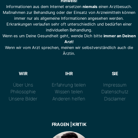
Hinweis!
Informationen aus dem Internet ersetzen
niemals
einen Arztbesuch.
Maßnahmen zur Behandlung oder der Einsatz von Arzneimitteln können
immer nur als allgemeine Informationen angesehen werden.
Erkrankungen verlaufen sehr oft unterschiedlich und bedürfen einer
individuellen Behandlung.
Wenn es um Deine Gesundheit geht, wende Dich bitte
immer an Deinen
Arzt
!
Wenn wir vom Arzt sprechen, meinen wir selbstverständlich auch die
Ärztin.
WIR
IHR
SIE
Über Uns
Erfahrung teilen
Impressum
Philiosophie
Wissen teilen
Datenschutz
Unsere Bilder
Anderen helfen
Disclaimer
FRAGEN | KRITIK