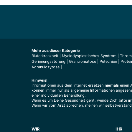
Mehr aus dieser Kategorie
Bluterkrankheit
|
Myelodysplastisches Syndrom
|
Throm
Gerinnungsstörung
|
Granulomatose
|
Petechien
|
Prote
Agranulozytose
|
Hinweis!
Informationen aus dem Internet ersetzen
niemals
einen 
können immer nur als allgemeine Informationen angesehe
einer individuellen Behandlung.
Wenn es um Deine Gesundheit geht, wende Dich bitte
i
Wenn wir vom Arzt sprechen, meinen wir selbstverständl
WIR
IHR