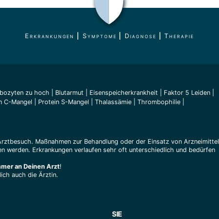
Erkrankungen
|
Symptome
|
Diagnose
|
Therapie
bozyten zu hoch
|
Blutarmut
|
Eisenspeicherkrankheit
|
Faktor 5 Leiden
|
in C-Mangel
|
Protein S-Mangel
|
Thalassämie
|
Thrombophilie
|
Arztbesuch. Maßnahmen zur Behandlung oder der Einsatz von Arzneimitte
n werden. Erkrankungen verlaufen sehr oft unterschiedlich und bedürfen
mmer an Deinen Arzt
!
ich auch die Ärztin.
SIE