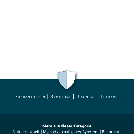
Erkrankungen
|
Symptome
|
Diagnose
|
Therapie
Mehr aus dieser Kategorie
Bluterkrankheit
|
Myelodysplastisches Syndrom
|
Blutarmut
|