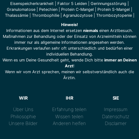
Eisenspeicherkrankheit
|
Faktor 5 Leiden
|
Gerinnungsstörung
|
Granulomatose
|
Petechien
|
Protein C-Mangel
|
Protein S-Mangel
|
Thalassämie
|
Thrombophilie
|
Agranulozytose
|
Thrombozytopenie
|
Hinweis!
Informationen aus dem Internet ersetzen
niemals
einen Arztbesuch.
Maßnahmen zur Behandlung oder der Einsatz von Arzneimitteln können
immer nur als allgemeine Informationen angesehen werden.
Erkrankungen verlaufen sehr oft unterschiedlich und bedürfen einer
individuellen Behandlung.
Wenn es um Deine Gesundheit geht, wende Dich bitte
immer an Deinen
Arzt
!
Wenn wir vom Arzt sprechen, meinen wir selbstverständlich auch die
Ärztin.
WIR
IHR
SIE
Über Uns
Erfahrung teilen
Impressum
Philiosophie
Wissen teilen
Datenschutz
Unsere Bilder
Anderen helfen
Disclaimer