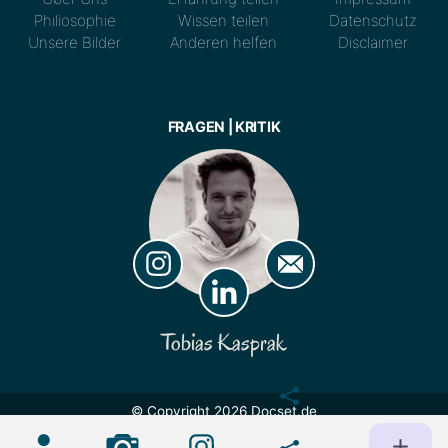
Philiosophie
Wissen teilen
Datenschutz
Unsere Bilder
Anderen helfen
Disclaimer
FRAGEN | KRITIK
Tobias Kasprak
© Copyright 2026 Docset.de
Lizenz:
CC BY 4.0
Nutzung und maschinelles Lernen