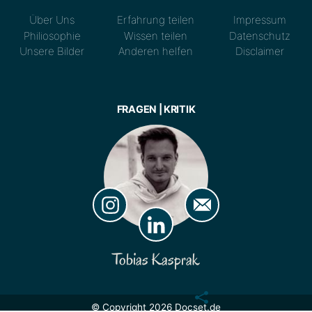
Über Uns
Erfahrung teilen
Impressum
Philiosophie
Wissen teilen
Datenschutz
Unsere Bilder
Anderen helfen
Disclaimer
FRAGEN | KRITIK
Tobias Kasprak
© Copyright 2026 Docset.de