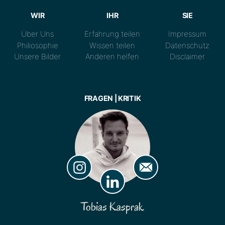
WIR
IHR
SIE
Über Uns
Erfahrung teilen
Impressum
Philiosophie
Wissen teilen
Datenschutz
Unsere Bilder
Anderen helfen
Disclaimer
FRAGEN | KRITIK
Tobias Kasprak