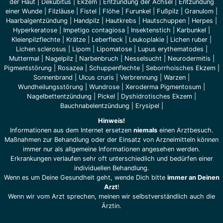
der Haut
|
Dekubitus
|
Ekzem
|
Entzündung der Achsel
|
Entzündung
einer Wunde
|
Filzläuse
|
Fistel
|
Flöhe
|
Furunkel
|
Fußpilz
|
Granulom
|
Haarbalgentzündung
|
Handpilz
|
Hautkrebs
|
Hautschuppen
|
Herpes
|
Hyperkeratose
|
Impetigo contagiosa
|
Insektenstich
|
Karbunkel
|
Kleienpilzflechte
|
Krätze
|
Leberfleck
|
Leukoplakie
|
Lichen ruber
|
Lichen sclerosus
|
Lipom
|
Lipomatose
|
Lupus erythematodes
|
Muttermal
|
Nagelpilz
|
Narbenbruch
|
Nesselsucht
|
Neurodermitis
|
Pigmentstörung
|
Rosazea
|
Schuppenflechte
|
Seborrhoisches Ekzem
|
Sonnenbrand
|
Ulcus cruris
|
Verbrennung
|
Warzen
|
Wundheilungsstörung
|
Wundrose
|
Xeroderma Pigmentosum
|
Nagelbettentzündung
|
Pickel
|
Dyshidrotisches Ekzem
|
Bauchnabelentzündung
|
Erysipel
|
Hinweis!
Informationen aus dem Internet ersetzen
niemals
einen Arztbesuch.
Maßnahmen zur Behandlung oder der Einsatz von Arzneimitteln können
immer nur als allgemeine Informationen angesehen werden.
Erkrankungen verlaufen sehr oft unterschiedlich und bedürfen einer
individuellen Behandlung.
Wenn es um Deine Gesundheit geht, wende Dich bitte
immer an Deinen
Arzt
!
Wenn wir vom Arzt sprechen, meinen wir selbstverständlich auch die
Ärztin.