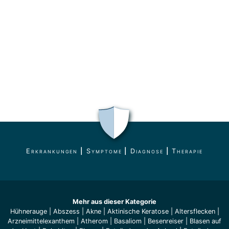
Erkrankungen
|
Symptome
|
Diagnose
|
Therapie
Mehr aus dieser Kategorie
Hühnerauge
|
Abszess
|
Akne
|
Aktinische Keratose
|
Altersflecken
|
Arzneimittelexanthem
|
Atherom
|
Basaliom
|
Besenreiser
|
Blasen auf