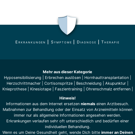
Erkrankungen
|
Symptome
|
Diagnose
|
Therapie
Mehr aus dieser Kategorie
Hyposensibilisierung
|
Erbrechen auslösen
|
Hornhauttransplantation
|
Herzschrittmacher
|
Cortisonspritze
|
Beschneidung
|
Akupunktur
|
Knieprothese
|
Kinesiotape
|
Faszientraining
|
Ohrenschmalz entfernen
|
Hinweis!
Informationen aus dem Internet ersetzen
niemals
einen Arztbesuch.
Maßnahmen zur Behandlung oder der Einsatz von Arzneimitteln können
immer nur als allgemeine Informationen angesehen werden.
Erkrankungen verlaufen sehr oft unterschiedlich und bedürfen einer
individuellen Behandlung.
Wenn es um Deine Gesundheit geht, wende Dich bitte
immer an Deinen