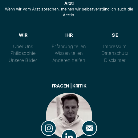
Arzt
!
Wenn wir vom Arzt sprechen, meinen wir selbstverständlich auch die
Ärztin.
WIR
IHR
SIE
Über Uns
Erfahrung teilen
Impressum
Philiosophie
Wissen teilen
Datenschutz
Unsere Bilder
Anderen helfen
Disclaimer
FRAGEN | KRITIK