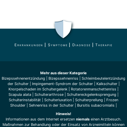
Erkrankungen
|
Symptome
|
Diagnose
|
Therapie
Mehr aus dieser Kategorie
Bizepssehnenentzündung
|
Bizepssehnenriss
|
Schleimbeutelentzündung
der Schulter
|
Impingement-Syndrom der Schulter
|
Kalkschulter
|
Knorpelschaden im Schultergelenk
|
Rotatorenmanschettenriss
|
Scapula alata
|
Schulterarthrose
|
Schultereckgelenksprengung
|
Schulterinstabilität
|
Schulterluxation
|
Schulterprellung
|
Frozen
Shoulder
|
Sehnenriss in der Schulter
|
Bursitis subacromialis
|
Hinweis!
Informationen aus dem Internet ersetzen
niemals
einen Arztbesuch.
Maßnahmen zur Behandlung oder der Einsatz von Arzneimitteln können