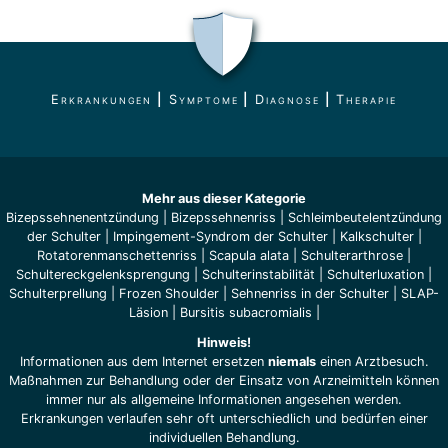
Erkrankungen
|
Symptome
|
Diagnose
|
Therapie
Mehr aus dieser Kategorie
Bizepssehnenentzündung
|
Bizepssehnenriss
|
Schleimbeutelentzündung
der Schulter
|
Impingement-Syndrom der Schulter
|
Kalkschulter
|
Rotatorenmanschettenriss
|
Scapula alata
|
Schulterarthrose
|
Schultereckgelenksprengung
|
Schulterinstabilität
|
Schulterluxation
|
Schulterprellung
|
Frozen Shoulder
|
Sehnenriss in der Schulter
|
SLAP-
Läsion
|
Bursitis subacromialis
|
Hinweis!
Informationen aus dem Internet ersetzen
niemals
einen Arztbesuch.
Maßnahmen zur Behandlung oder der Einsatz von Arzneimitteln können
immer nur als allgemeine Informationen angesehen werden.
Erkrankungen verlaufen sehr oft unterschiedlich und bedürfen einer
individuellen Behandlung.