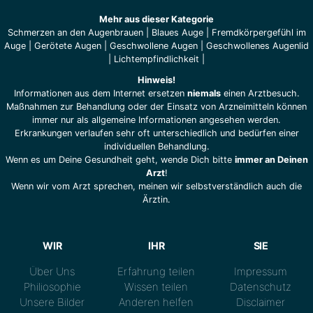
Mehr aus dieser Kategorie
Schmerzen an den Augenbrauen
|
Blaues Auge
|
Fremdkörpergefühl im
Auge
|
Gerötete Augen
|
Geschwollene Augen
|
Geschwollenes Augenlid
|
Lichtempfindlichkeit
|
Hinweis!
Informationen aus dem Internet ersetzen
niemals
einen Arztbesuch.
Maßnahmen zur Behandlung oder der Einsatz von Arzneimitteln können
immer nur als allgemeine Informationen angesehen werden.
Erkrankungen verlaufen sehr oft unterschiedlich und bedürfen einer
individuellen Behandlung.
Wenn es um Deine Gesundheit geht, wende Dich bitte
immer an Deinen
Arzt
!
Wenn wir vom Arzt sprechen, meinen wir selbstverständlich auch die
Ärztin.
WIR
IHR
SIE
Über Uns
Erfahrung teilen
Impressum
Philiosophie
Wissen teilen
Datenschutz
Unsere Bilder
Anderen helfen
Disclaimer