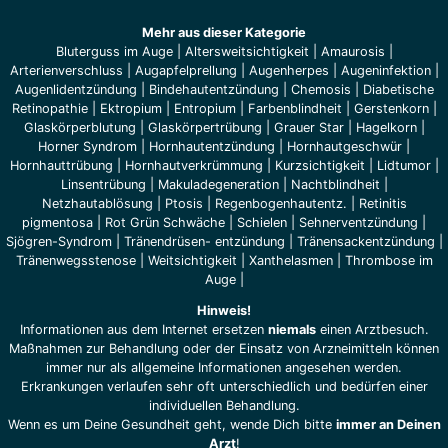
Mehr aus dieser Kategorie
Bluterguss im Auge
|
Altersweitsichtigkeit
|
Amaurosis
|
Arterienverschluss
|
Augapfelprellung
|
Augenherpes
|
Augeninfektion
|
Augenlidentzündung
|
Bindehautentzündung
|
Chemosis
|
Diabetische
Retinopathie
|
Ektropium
|
Entropium
|
Farbenblindheit
|
Gerstenkorn
|
Glaskörperblutung
|
Glaskörpertrübung
|
Grauer Star
|
Hagelkorn
|
Horner Syndrom
|
Hornhautentzündung
|
Hornhautgeschwür
|
Hornhauttrübung
|
Hornhautverkrümmung
|
Kurzsichtigkeit
|
Lidtumor
|
Linsentrübung
|
Makuladegeneration
|
Nachtblindheit
|
Netzhautablösung
|
Ptosis
|
Regenbogenhautentz.
|
Retinitis
pigmentosa
|
Rot Grün Schwäche
|
Schielen
|
Sehnerventzündung
|
Sjögren-Syndrom
|
Tränendrüsen- entzündung
|
Tränensackentzündung
|
Tränenwegsstenose
|
Weitsichtigkeit
|
Xanthelasmen
|
Thrombose im
Auge
|
Hinweis!
Informationen aus dem Internet ersetzen
niemals
einen Arztbesuch.
Maßnahmen zur Behandlung oder der Einsatz von Arzneimitteln können
immer nur als allgemeine Informationen angesehen werden.
Erkrankungen verlaufen sehr oft unterschiedlich und bedürfen einer
individuellen Behandlung.
Wenn es um Deine Gesundheit geht, wende Dich bitte
immer an Deinen
Arzt
!