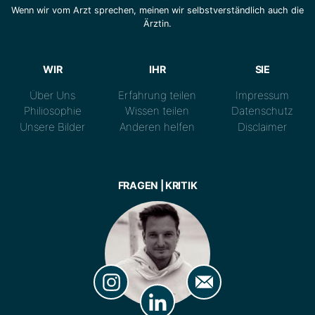
Wenn wir vom Arzt sprechen, meinen wir selbstverständlich auch die
Ärztin.
WIR
IHR
SIE
Über Uns
Erfahrung teilen
Impressum
Philiosophie
Wissen teilen
Datenschutz
Unsere Bilder
Anderen helfen
Disclaimer
FRAGEN | KRITIK