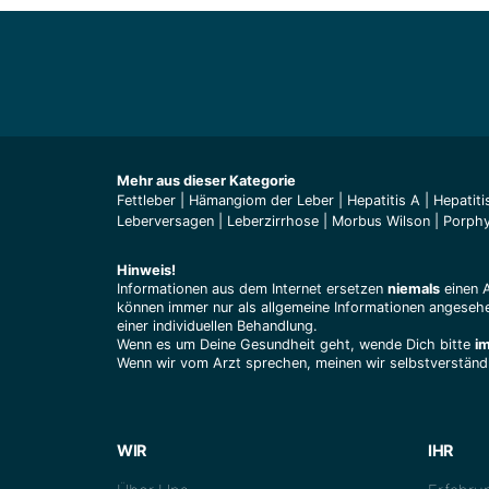
Mehr aus dieser Kategorie
Fettleber
|
Hämangiom der Leber
|
Hepatitis A
|
Hepatiti
Leberversagen
|
Leberzirrhose
|
Morbus Wilson
|
Porphy
Hinweis!
Informationen aus dem Internet ersetzen
niemals
einen 
können immer nur als allgemeine Informationen angesehe
einer individuellen Behandlung.
Wenn es um Deine Gesundheit geht, wende Dich bitte
i
Wenn wir vom Arzt sprechen, meinen wir selbstverständl
WIR
IHR