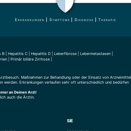
Erkrankungen
|
Symptome
|
Diagnose
|
Therapie
s B
|
Hepatitis C
|
Hepatitis D
|
Leberfibrose
|
Lebermetastasen
|
rien
|
Primär biliäre Zirrhose
|
Arztbesuch. Maßnahmen zur Behandlung oder der Einsatz von Arzneimitte
n werden. Erkrankungen verlaufen sehr oft unterschiedlich und bedürfen
mmer an Deinen Arzt
!
ich auch die Ärztin.
SIE