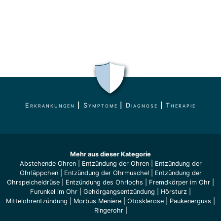
Erkrankungen
|
Symptome
|
Diagnose
|
Therapie
Mehr aus dieser Kategorie
Abstehende Ohren
|
Entzündung der Ohren
|
Entzündung der
Ohrläppchen
|
Entzündung der Ohrmuschel
|
Entzündung der
Ohrspeicheldrüse
|
Entzündung des Ohrlochs
|
Fremdkörper im Ohr
|
Furunkel im Ohr
|
Gehörgangsentzündung
|
Hörsturz
|
Mittelohrentzündung
|
Morbus Meniere
|
Otosklerose
|
Paukenerguss
|
Ringerohr
|