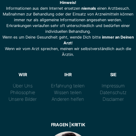
Hinweis!
Informationen aus dem Internet ersetzen
niemals
einen Arztbesuch.
Maßnahmen zur Behandlung oder der Einsatz von Arzneimitteln können
immer nur als allgemeine Informationen angesehen werden.
Erkrankungen verlaufen sehr oft unterschiedlich und bedürfen einer
individuellen Behandlung.
Wenn es um Deine Gesundheit geht, wende Dich bitte
immer an Deinen
Arzt
!
Wenn wir vom Arzt sprechen, meinen wir selbstverständlich auch die
Ärztin.
WIR
IHR
SIE
Über Uns
Erfahrung teilen
Impressum
Philiosophie
Wissen teilen
Datenschutz
Unsere Bilder
Anderen helfen
Disclaimer
FRAGEN | KRITIK