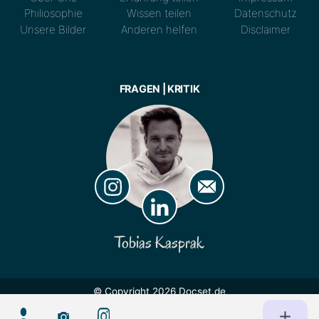
Philiosophie
Wissen teilen
Datenschutz
Unsere Bilder
Anderen helfen
Disclaimer
FRAGEN | KRITIK
Tobias Kasprak
© Copyright 2026 Docset.de
Lizenz:
CC BY 4.0
Nutzung und maschinelles Lernen