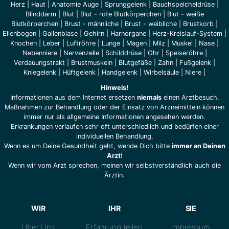
Herz
|
Haut
|
Anatomie Auge
|
Sprunggelenk
|
Bauchspeicheldrüse
|
Blinddarm
|
Blut
|
Blut - rote Blutkörperchen
|
Blut - weiße
Blutkörperchen
|
Brust - männliche
|
Brust - weibliche
|
Brustkorb
|
Ellenbogen
|
Gallenblase
|
Gehirn
|
Harnorgane
|
Herz-Kreislauf-System
|
Knochen
|
Leber
|
Luftröhre
|
Lunge
|
Magen
|
Milz
|
Muskel
|
Nase
|
Nebenniere
|
Nervenzelle
|
Schilddrüse
|
Ohr
|
Speiseröhre
|
Verdauungstrakt
|
Brustmuskeln
|
Blutgefäße
|
Zahn
|
Fußgelenk
|
Kniegelenk
|
Hüftgelenk
|
Handgelenk
|
Wirbelsäule
|
Niere
|
Hinweis!
Informationen aus dem Internet ersetzen
niemals
einen Arztbesuch.
Maßnahmen zur Behandlung oder der Einsatz von Arzneimitteln können
immer nur als allgemeine Informationen angesehen werden.
Erkrankungen verlaufen sehr oft unterschiedlich und bedürfen einer
individuellen Behandlung.
Wenn es um Deine Gesundheit geht, wende Dich bitte
immer an Deinen
Arzt
!
Wenn wir vom Arzt sprechen, meinen wir selbstverständlich auch die
Ärztin.
WIR
IHR
SIE
Über Uns
Erfahrung teilen
Impressum