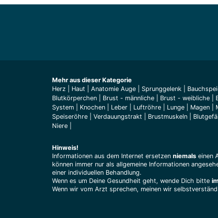
Mehr aus dieser Kategorie
Herz
|
Haut
|
Anatomie Auge
|
Sprunggelenk
|
Bauchspei
Blutkörperchen
|
Brust - männliche
|
Brust - weibliche
|
System
|
Knochen
|
Leber
|
Luftröhre
|
Lunge
|
Magen
|
Speiseröhre
|
Verdauungstrakt
|
Brustmuskeln
|
Blutgef
Niere
|
Hinweis!
Informationen aus dem Internet ersetzen
niemals
einen 
können immer nur als allgemeine Informationen angesehe
einer individuellen Behandlung.
Wenn es um Deine Gesundheit geht, wende Dich bitte
i
Wenn wir vom Arzt sprechen, meinen wir selbstverständl