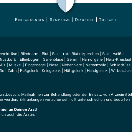
Erkrankungen
|
Symptome
|
Diagnose
|
Therapie
cheldrüse
|
Blinddarm
|
Blut
|
Blut - rote Blutkörperchen
|
Blut - weiße
Brustkorb
|
Ellenbogen
|
Gallenblase
|
Gehirn
|
Harnorgane
|
Herz-Kreislauf
Milz
|
Muskel
|
Fingernagel
|
Nase
|
Nebenniere
|
Nervenzelle
|
Schilddrüse
äße
|
Zahn
|
Fußgelenk
|
Kniegelenk
|
Hüftgelenk
|
Handgelenk
|
Wirbelsäule
Arztbesuch. Maßnahmen zur Behandlung oder der Einsatz von Arzneimitte
n werden. Erkrankungen verlaufen sehr oft unterschiedlich und bedürfen
mmer an Deinen Arzt
!
ich auch die Ärztin.