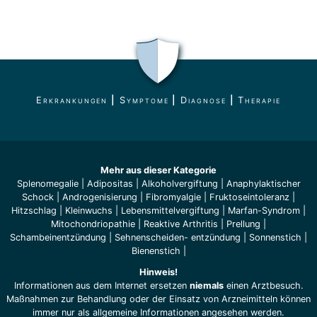
Erkrankungen
|
Symptome
|
Diagnose
|
Therapie
Mehr aus dieser Kategorie
Splenomegalie
|
Adipositas
|
Alkoholvergiftung
|
Anaphylaktischer
Schock
|
Androgenisierung
|
Fibromyalgie
|
Fruktoseintoleranz
|
Hitzschlag
|
Kleinwuchs
|
Lebensmittelvergiftung
|
Marfan-Syndrom
|
Mitochondriopathie
|
Reaktive Arthritis
|
Prellung
|
Schambeinentzündung
|
Sehnenscheiden- entzündung
|
Sonnenstich
|
Bienenstich
|
Hinweis!
Informationen aus dem Internet ersetzen
niemals
einen Arztbesuch.
Maßnahmen zur Behandlung oder der Einsatz von Arzneimitteln können
immer nur als allgemeine Informationen angesehen werden.